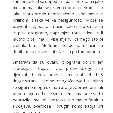
sam priče kad se dogodilo. I dalje ne znam i jako
me zanima kako se pravno obratiti nekome. To
jako često prođe neprimjećeno i kod mene je
prilikom izlaska velika nesigurnost. Može se
preventirati, postoje načini kako prepoznati da
je piće drogirano, naprimjer; tone li led, je li
mutno piće, ima li više mjehurića nego što bi
trebalo biti... Međutim, ne poznam način za
dobiti neku pravnu satisfakciju po tom pitanju.
Smatram da su ovakvi programi odlični jer
represija i objava rata protiv droge nije
djelovala i takav pritisak ima kontraefekt. S
druge strane, ako se omoguće uvjeti u kojima
se sigurno mogu uzimati droge zapravo bi imali
puno uspjeha. To se vidi u zemljama koje su to
napravile. Imali bi zapravo puno manje fatalnih
slučajeva, overdoza i drugih komplikacija pri
uzimanju droga.