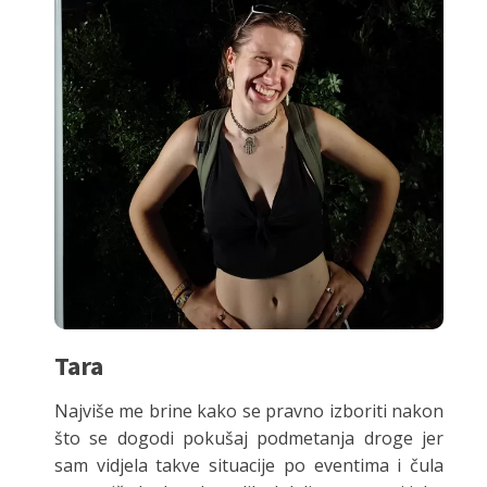
Tara
Najviše me brine kako se pravno izboriti nakon
što se dogodi pokušaj podmetanja droge jer
sam vidjela takve situacije po eventima i čula