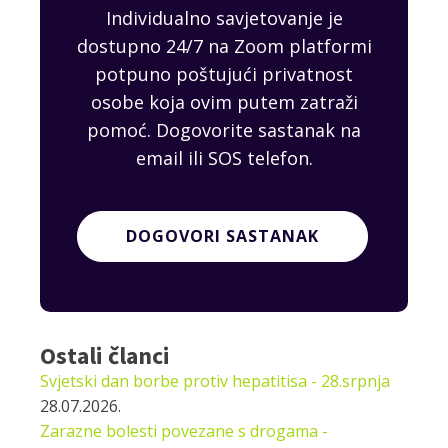
Individualno savjetovanje je
dostupno 24/7 na Zoom platformi
potpuno poštujući privatnost
osobe koja ovim putem zatraži
pomoć. Dogovorite sastanak na
email ili SOS telefon.
DOGOVORI SASTANAK
Ostali članci
Svjetski dan borbe protiv hepatitisa - 28.srpnja
28.07.2026.
Zarazne bolesti povezane s drogama -