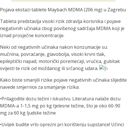
Pojava ekstazi tablete Maybach MDMA (206 mg) u Zagrebu
Tableta predstavlja visoki rizik zdravlja korisnika i pojave
negativnih učinaka zbog povišenog sadržaja MDMA koji je
iznad prosječne koncentracije.
Neki od negativnih učinaka nakon konzumacije su:
mučnina, povraćanje, glavobolja, visoki krvni tlak,
epileptički napad, motorički poremećaji, vrućica, gubitak
svijesti te rizik od moždanog ili srčanog udara.
Kako biste smanjili rizike pojave negativnih učinaka slijedite
navede smjernice za smanjanje rizika:
•Prilagodite dozu težini i iskustvu. Literatura nalaže dozu
MDMA-a 1-1,5 mg po kg tjelesne težine, što je oko 60-90
mg za 60 kg ljudske težine
•Uvijek budite vrlo oprezni pri korištenju supstance! Učinci