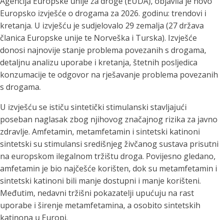
Agencija Europske unije za droge (EUDA), objavila je novo
Europsko izvješće o drogama za 2026. godinu: trendovi i
kretanja. U izvješću je sudjelovalo 29 zemalja (27 država
članica Europske unije te Norveška i Turska). Izvješće
donosi najnovije stanje problema povezanih s drogama,
detaljnu analizu uporabe i kretanja, štetnih posljedica
konzumacije te odgovor na rješavanje problema povezanih
s drogama.
U izvješću se ističu sintetički stimulanski stavljajući
poseban naglasak zbog njihovog značajnog rizika za javno
zdravlje. Amfetamin, metamfetamin i sintetski katinoni
sintetski su stimulansi središnjeg živčanog sustava prisutni
na europskom ilegalnom tržištu droga. Povijesno gledano,
amfetamin je bio najčešće korišten, dok su metamfetamin i
sintetski katinoni bili manje dostupni i manje korišteni.
Međutim, nedavni tržišni pokazatelji upućuju na rast
uporabe i širenje metamfetamina, a osobito sintetskih
katinona u Europi.