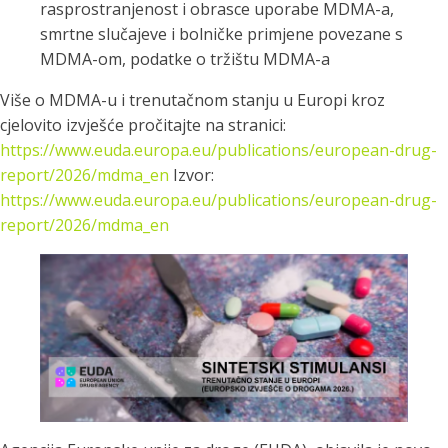
rasprostranjenost i obrasce uporabe MDMA-a,
smrtne slučajeve i bolničke primjene povezane s
MDMA-om, podatke o tržištu MDMA-a
Više o MDMA-u i trenutačnom stanju u Europi kroz
cjelovito izvješće pročitajte na stranici:
https://www.euda.europa.eu/publications/european-drug-
report/2026/mdma_en
Izvor:
https://www.euda.europa.eu/publications/european-drug-
report/2026/mdma_en