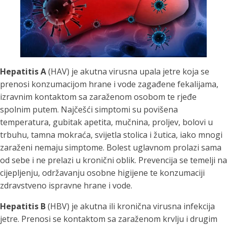
Hepatitis A
(HAV) je akutna virusna upala jetre koja se
prenosi konzumacijom hrane i vode zagađene fekalijama,
izravnim kontaktom sa zaraženom osobom te rjeđe
spolnim putem. Najčešći simptomi su povišena
temperatura, gubitak apetita, mučnina, proljev, bolovi u
trbuhu, tamna mokraća, svijetla stolica i žutica, iako mnogi
zaraženi nemaju simptome. Bolest uglavnom prolazi sama
od sebe i ne prelazi u kronični oblik. Prevencija se temelji na
cijepljenju, održavanju osobne higijene te konzumaciji
zdravstveno ispravne hrane i vode.
Hepatitis B
(HBV) je akutna ili kronična virusna infekcija
jetre. Prenosi se kontaktom sa zaraženom krvlju i drugim