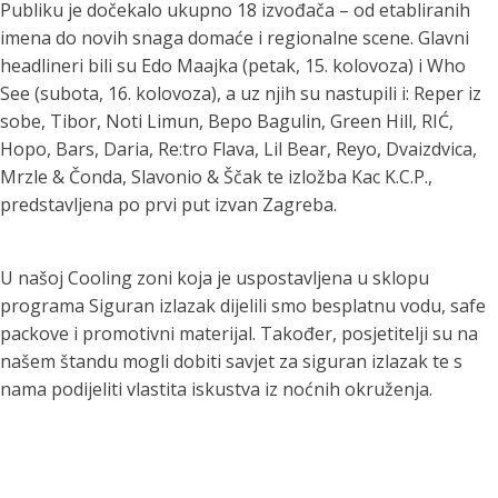
Publiku je dočekalo ukupno 18 izvođača – od etabliranih
imena do novih snaga domaće i regionalne scene. Glavni
headlineri bili su Edo Maajka (petak, 15. kolovoza) i Who
See (subota, 16. kolovoza), a uz njih su nastupili i: Reper iz
sobe, Tibor, Noti Limun, Bepo Bagulin, Green Hill, RIĆ,
Hopo, Bars, Daria, Re:tro Flava, Lil Bear, Reyo, Dvaizdvica,
Mrzle & Čonda, Slavonio & Ščak te izložba Kac K.C.P.,
predstavljena po prvi put izvan Zagreba.
U našoj Cooling zoni koja je uspostavljena u sklopu
programa Siguran izlazak dijelili smo besplatnu vodu, safe
packove i promotivni materijal. Također, posjetitelji su na
našem štandu mogli dobiti savjet za siguran izlazak te s
nama podijeliti vlastita iskustva iz noćnih okruženja.