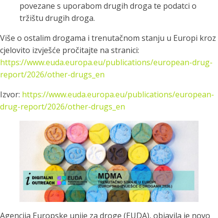
povezane s uporabom drugih droga te podatci o
tržištu drugih droga.
Više o ostalim drogama i trenutačnom stanju u Europi kroz
cjelovito izvješće pročitajte na stranici:
https://www.euda.europa.eu/publications/european-drug-
report/2026/other-drugs_en
Izvor:
https://www.euda.europa.eu/publications/european-
drug-report/2026/other-drugs_en
Agencija Europske unije za droge (EUDA), objavila je novo