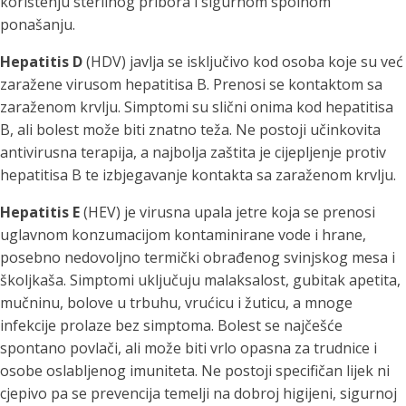
korištenju sterilnog pribora i sigurnom spolnom
ponašanju.
Hepatitis D
(HDV) javlja se isključivo kod osoba koje su već
zaražene virusom hepatitisa B. Prenosi se kontaktom sa
zaraženom krvlju. Simptomi su slični onima kod hepatitisa
B, ali bolest može biti znatno teža. Ne postoji učinkovita
antivirusna terapija, a najbolja zaštita je cijepljenje protiv
hepatitisa B te izbjegavanje kontakta sa zaraženom krvlju.
Hepatitis E
(HEV) je virusna upala jetre koja se prenosi
uglavnom konzumacijom kontaminirane vode i hrane,
posebno nedovoljno termički obrađenog svinjskog mesa i
školjkaša. Simptomi uključuju malaksalost, gubitak apetita,
mučninu, bolove u trbuhu, vrućicu i žuticu, a mnoge
infekcije prolaze bez simptoma. Bolest se najčešće
spontano povlači, ali može biti vrlo opasna za trudnice i
osobe oslabljenog imuniteta. Ne postoji specifičan lijek ni
cjepivo pa se prevencija temelji na dobroj higijeni, sigurnoj