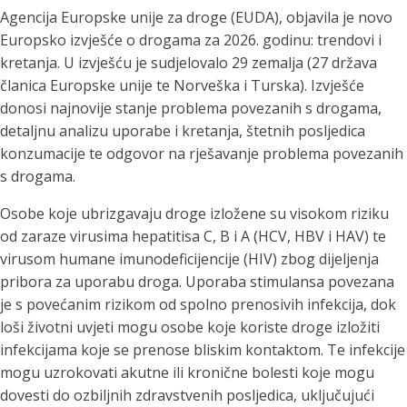
Agencija Europske unije za droge (EUDA), objavila je novo
Europsko izvješće o drogama za 2026. godinu: trendovi i
kretanja. U izvješću je sudjelovalo 29 zemalja (27 država
članica Europske unije te Norveška i Turska). Izvješće
donosi najnovije stanje problema povezanih s drogama,
detaljnu analizu uporabe i kretanja, štetnih posljedica
konzumacije te odgovor na rješavanje problema povezanih
s drogama.
Osobe koje ubrizgavaju droge izložene su visokom riziku
od zaraze virusima hepatitisa C, B i A (HCV, HBV i HAV) te
virusom humane imunodeficijencije (HIV) zbog dijeljenja
pribora za uporabu droga. Uporaba stimulansa povezana
je s povećanim rizikom od spolno prenosivih infekcija, dok
loši životni uvjeti mogu osobe koje koriste droge izložiti
infekcijama koje se prenose bliskim kontaktom. Te infekcije
mogu uzrokovati akutne ili kronične bolesti koje mogu
dovesti do ozbiljnih zdravstvenih posljedica, uključujući