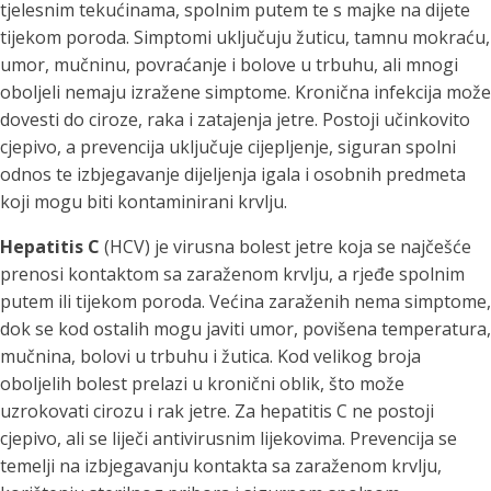
tjelesnim tekućinama, spolnim putem te s majke na dijete
tijekom poroda. Simptomi uključuju žuticu, tamnu mokraću,
umor, mučninu, povraćanje i bolove u trbuhu, ali mnogi
oboljeli nemaju izražene simptome. Kronična infekcija može
dovesti do ciroze, raka i zatajenja jetre. Postoji učinkovito
cjepivo, a prevencija uključuje cijepljenje, siguran spolni
odnos te izbjegavanje dijeljenja igala i osobnih predmeta
koji mogu biti kontaminirani krvlju.
Hepatitis C
(HCV) je virusna bolest jetre koja se najčešće
prenosi kontaktom sa zaraženom krvlju, a rjeđe spolnim
putem ili tijekom poroda. Većina zaraženih nema simptome,
dok se kod ostalih mogu javiti umor, povišena temperatura,
mučnina, bolovi u trbuhu i žutica. Kod velikog broja
oboljelih bolest prelazi u kronični oblik, što može
uzrokovati cirozu i rak jetre. Za hepatitis C ne postoji
cjepivo, ali se liječi antivirusnim lijekovima. Prevencija se
temelji na izbjegavanju kontakta sa zaraženom krvlju,