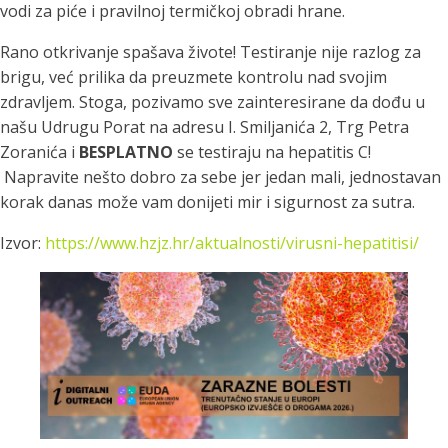
vodi za piće i pravilnoj termičkoj obradi hrane.
Rano otkrivanje spašava živote! Testiranje nije razlog za
brigu, već prilika da preuzmete kontrolu nad svojim
zdravljem. Stoga, pozivamo sve zainteresirane da dođu u
našu Udrugu Porat na adresu I. Smiljanića 2, Trg Petra
Zoranića i
BESPLATNO
se testiraju na hepatitis C!
Napravite nešto dobro za sebe jer jedan mali, jednostavan
korak danas može vam donijeti mir i sigurnost za sutra.
Izvor:
https://www.hzjz.hr/aktualnosti/virusni-hepatitisi/