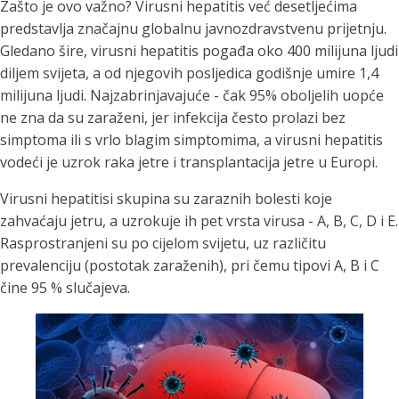
Zašto je ovo važno? Virusni hepatitis već desetljećima
predstavlja značajnu globalnu javnozdravstvenu prijetnju.
Gledano šire, virusni hepatitis pogađa oko 400 milijuna ljudi
diljem svijeta, a od njegovih posljedica godišnje umire 1,4
milijuna ljudi. Najzabrinjavajuće - čak 95% oboljelih uopće
ne zna da su zaraženi, jer infekcija često prolazi bez
simptoma ili s vrlo blagim simptomima, a virusni hepatitis
vodeći je uzrok raka jetre i transplantacija jetre u Europi.
Virusni hepatitisi skupina su zaraznih bolesti koje
zahvaćaju jetru, a uzrokuje ih pet vrsta virusa - A, B, C, D i E.
Rasprostranjeni su po cijelom svijetu, uz različitu
prevalenciju (postotak zaraženih), pri čemu tipovi A, B i C
čine 95 % slučajeva.