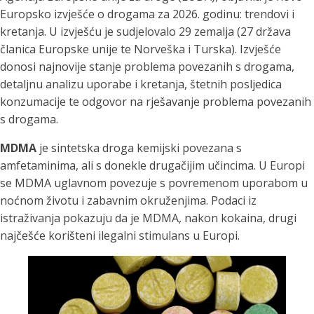
Europsko izvješće o drogama za 2026. godinu: trendovi i
kretanja. U izvješću je sudjelovalo 29 zemalja (27 država
članica Europske unije te Norveška i Turska). Izvješće
donosi najnovije stanje problema povezanih s drogama,
detaljnu analizu uporabe i kretanja, štetnih posljedica
konzumacije te odgovor na rješavanje problema povezanih
s drogama.
MDMA
je sintetska droga kemijski povezana s
amfetaminima, ali s donekle drugačijim učincima. U Europi
se MDMA uglavnom povezuje s povremenom uporabom u
noćnom životu i zabavnim okruženjima. Podaci iz
istraživanja pokazuju da je MDMA, nakon kokaina, drugi
najčešće korišteni ilegalni stimulans u Europi.