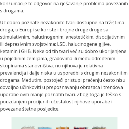
konzumacije te odgovor na rješavanje problema povezanih
s drogama.
Uz dobro poznate nezakonite tvari dostupne na tržištima
droga, u Europi se koriste i brojne druge droge sa
stimulativnim, halucinogenim, anestetičkim, disocijativnim
ili depresivnim svojstvima: LSD, halucinogene gljive,
ketamin i GHB. Neke od tih tvari već su dobro ukorijenjene
u pojedinim zemljama, gradovima ili među određenim
skupinama stanovništva, no njihova je relativna
prevalencija i dalje niska u usporedbi s drugim nezakonitim
drogama. Međutim, postojeći pristupi praćenju često nisu
dovoljno učinkoviti u prepoznavanju obrazaca i trendova
uporabe ovih manje poznatih tvari. Zbog toga je teško s
pouzdanjem procijeniti učestalost njihove uporabe i
povezane štetne posljedice.